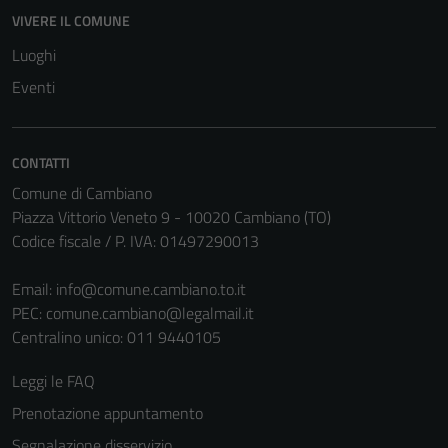
VIVERE IL COMUNE
Luoghi
Eventi
CONTATTI
Comune di Cambiano
Piazza Vittorio Veneto 9 - 10020 Cambiano (TO)
Codice fiscale / P. IVA: 01497290013
Tecnici
Questi cookie
Email:
info@comune.cambiano.to.it
sono necessari
PEC:
comune.cambiano@legalmail.it
per il
Centralino unico: 011 9440105
funzionamento
del sito e non
Leggi le FAQ
possono
Prenotazione appuntamento
essere
disabilitati.
Segnalazione disservizio