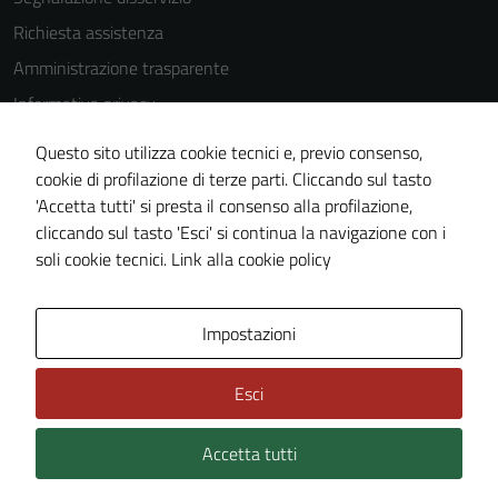
Questi cookie
Richiesta assistenza
non raccolgono
Amministrazione trasparente
informazioni
personali.
Informativa privacy
Cookie Policy
Questo sito utilizza cookie tecnici e, previo consenso,
Note legali
cookie di profilazione di terze parti. Cliccando sul tasto
'Accetta tutti' si presta il consenso alla profilazione,
Dichiarazione di accessibilità
cliccando sul tasto 'Esci' si continua la navigazione con i
Piano di miglioramento del sito
soli cookie tecnici.
Link alla cookie policy
Area Privata
Impostazioni
Esci
Accetta tutti
Credits: ©
Technical Design s.r.l.