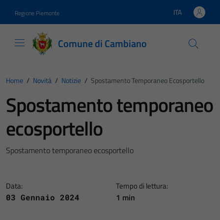
Vai ai contenuti
Vai al footer
ITA
Regione Piemonte
Lingua attiva:
Comune di Cambiano
Home
/
Novità
/
Notizie
/
Spostamento Temporaneo Ecosportello
Spostamento temporaneo
ecosportello
Spostamento temporaneo ecosportello
Data:
Tempo di lettura:
1 min
03 Gennaio 2024