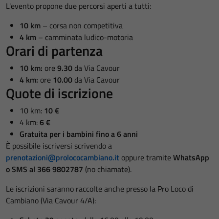
L'evento propone due percorsi aperti a tutti:
10 km
– corsa non competitiva
4 km
– camminata ludico-motoria
Orari di partenza
10 km:
ore
9.30
da Via Cavour
4 km:
ore
10.00
da Via Cavour
Quote di iscrizione
10 km:
10 €
4 km:
6 €
Gratuita per i bambini fino a 6 anni
È possibile iscriversi scrivendo a
prenotazioni@prolococambiano.it
oppure tramite
WhatsApp
o SMS al 366 9802787
(no chiamate).
Le iscrizioni saranno raccolte anche presso la Pro Loco di
Cambiano (Via Cavour 4/A):