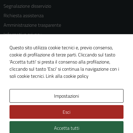
Segnalazione disservizio
Richiesta assistenza
Amministrazione trasparente
Informativa privacy
Cookie Policy
Questo sito utilizza cookie tecnici e, previo consenso,
Note legali
cookie di profilazione di terze parti. Cliccando sul tasto
'Accetta tutti' si presta il consenso alla profilazione,
Dichiarazione di accessibilità
cliccando sul tasto 'Esci' si continua la navigazione con i
Piano di miglioramento del sito
soli cookie tecnici.
Link alla cookie policy
Area Privata
Impostazioni
Esci
Accetta tutti
Credits: ©
Technical Design s.r.l.