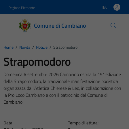
Vai ai contenuti
Vai al footer
ITA
Regione Piemonte
Lingua attiva:
Comune di Cambiano
Home
/
Novità
/
Notizie
/
Strapomodoro
Strapomodoro
Domenica 6 settembre 2026 Cambiano ospita la 15ª edizione
della Strapomodoro, la tradizionale manifestazione podistica
organizzata dall'Atletica Chierese & Leo, in collaborazione con
la Pro Loco Cambiano e con il patrocinio del Comune di
Cambiano.
Data:
Tempo di lettura: