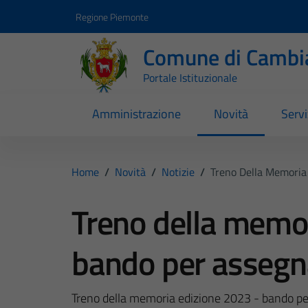
Vai ai contenuti
Vai al footer
Regione Piemonte
Comune di Cambi
Portale Istituzionale
Amministrazione
Novità
Servi
Home
/
Novità
/
Notizie
/
Treno Della Memoria
Treno della memo
bando per assegn
Treno della memoria edizione 2023 - bando pe