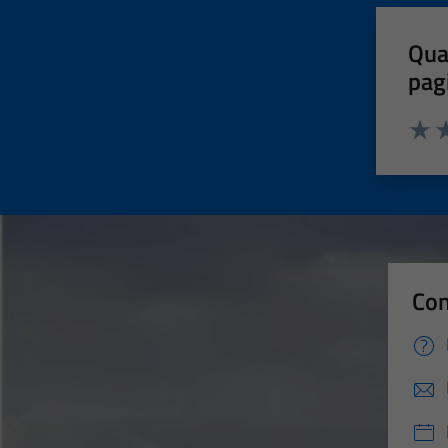
Qua
pag
Valut
Va
Con