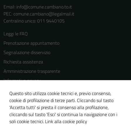
del sito e non
Email:
info@comune.cambiano.to.it
possono
PEC:
comune.cambiano@legalmail.it
essere
Centralino unico: 011 9440105
disabilitati.
Questi cookie
Leggi le FAQ
non raccolgono
Prenotazione appuntamento
informazioni
Segnalazione disservizio
personali.
Richiesta assistenza
Amministrazione trasparente
Informativa privacy
Cookie Policy
Questo sito utilizza cookie tecnici e, previo consenso,
Note legali
cookie di profilazione di terze parti. Cliccando sul tasto
'Accetta tutti' si presta il consenso alla profilazione,
Dichiarazione di accessibilità
cliccando sul tasto 'Esci' si continua la navigazione con i
Piano di miglioramento del sito
soli cookie tecnici.
Link alla cookie policy