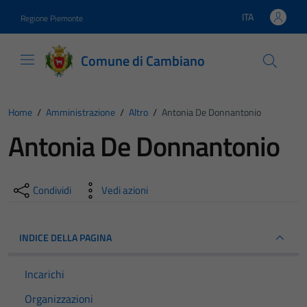
Vai ai contenuti
Vai al footer
ITA
Regione Piemonte
Lingua attiva:
Comune di Cambiano
Home
/
Amministrazione
/
Altro
/
Antonia De Donnantonio
Antonia De Donnantonio
Condividi
Vedi azioni
INDICE DELLA PAGINA
Incarichi
Organizzazioni