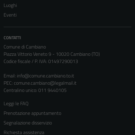
Luoghi
Eventi
CONTATTI
Comune di Cambiano
Piazza Vittorio Veneto 9 - 10020 Cambiano (TO)
Codice fiscale / P. IVA: 01497290013
Tecnici
Email:
info@comune.cambiano.to.it
Questi cookie
PEC:
comune.cambiano@legalmail.it
sono necessari
Centralino unico: 011 9440105
per il
funzionamento
Leggi le FAQ
del sito e non
Prenotazione appuntamento
possono
essere
Segnalazione disservizio
disabilitati.
Richiesta assistenza
Questi cookie