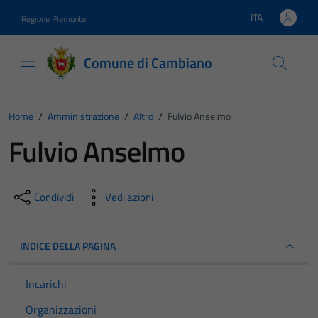
Vai ai contenuti
Vai al footer
ITA
Regione Piemonte
Lingua attiva:
Comune di Cambiano
Home
/
Amministrazione
/
Altro
/
Fulvio Anselmo
Fulvio Anselmo
Condividi
Vedi azioni
INDICE DELLA PAGINA
Incarichi
Organizzazioni