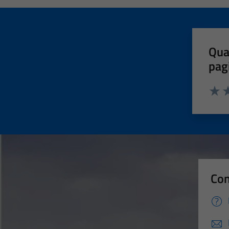
Qua
pag
Valut
Va
Con