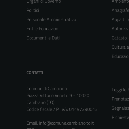
Organi di Governo
Ambient
Politici
Anagrafe 
Personale Amministrativo
Appalti p
Enti e Fondazioni
Autorizza
Documenti e Dati
Catasto,
Cultura 
Educazio
CONTATTI
Comune di Cambiano
Leggi le
Piazza Vittorio Veneto 9 - 10020
Prenota
Cambiano (TO)
Segnalazi
Codice fiscale / P. IVA: 01497290013
Richiest
Email:
info@comune.cambiano.to.it