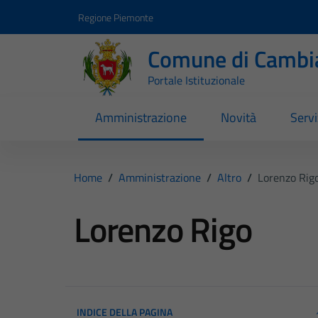
Vai ai contenuti
Vai al footer
Regione Piemonte
Comune di Cambi
Portale Istituzionale
Amministrazione
Novità
Servi
Home
/
Amministrazione
/
Altro
/
Lorenzo Rig
Lorenzo Rigo
INDICE DELLA PAGINA