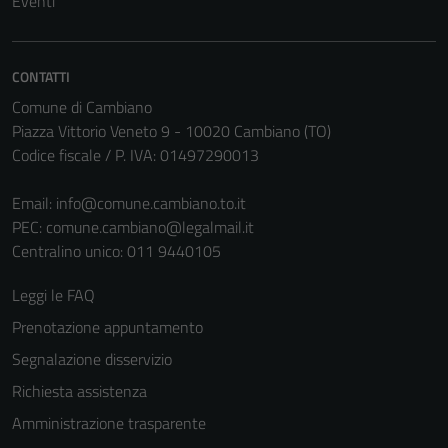
Eventi
CONTATTI
Comune di Cambiano
Piazza Vittorio Veneto 9 - 10020 Cambiano (TO)
Codice fiscale / P. IVA: 01497290013
Email:
info@comune.cambiano.to.it
Tecnici
PEC:
comune.cambiano@legalmail.it
Questi cookie
Centralino unico: 011 9440105
sono necessari
per il
Leggi le FAQ
funzionamento
Prenotazione appuntamento
del sito e non
possono
Segnalazione disservizio
essere
Richiesta assistenza
disabilitati.
Amministrazione trasparente
Questi cookie
non raccolgono