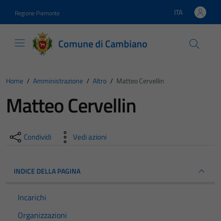
Vai ai contenuti
Vai al footer
ITA
Regione Piemonte
Lingua attiva:
Comune di Cambiano
Home
/
Amministrazione
/
Altro
/
Matteo Cervellin
Matteo Cervellin
Condividi
Vedi azioni
INDICE DELLA PAGINA
Incarichi
Organizzazioni