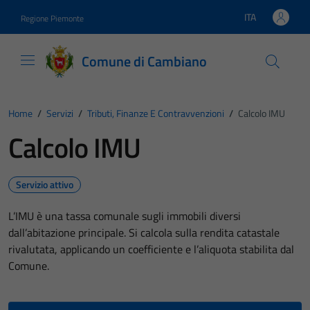
Vai ai contenuti
Vai al footer
ITA
Regione Piemonte
Lingua attiva:
Comune di Cambiano
Home
/
Servizi
/
Tributi, Finanze E Contravvenzioni
/
Calcolo IMU
Calcolo IMU
Servizio attivo
L’IMU è una tassa comunale sugli immobili diversi
dall’abitazione principale. Si calcola sulla rendita catastale
rivalutata, applicando un coefficiente e l’aliquota stabilita dal
Comune.