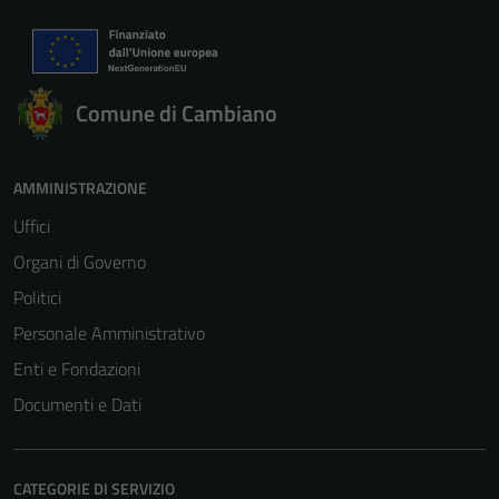
Comune di Cambiano
Tecnici
AMMINISTRAZIONE
Questi cookie
sono necessari
Uffici
per il
Organi di Governo
funzionamento
Politici
del sito e non
possono
Personale Amministrativo
essere
Enti e Fondazioni
disabilitati.
Documenti e Dati
Questi cookie
non raccolgono
informazioni
CATEGORIE DI SERVIZIO
personali.