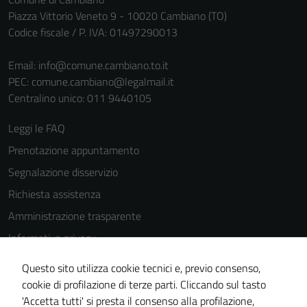
Piazza Vittorio Veneto 9 - 10020 Cambiano (TO)
Codice fiscale / P. IVA: 01497290013
Email:
info@comune.cambiano.to.it
PEC:
comune.cambiano@legalmail.it
Centralino unico: 011 9440105
Leggi le FAQ
Prenotazione appuntamento
Segnalazione disservizio
Richiesta assistenza
Amministrazione trasparente
Informativa privacy
Cookie Policy
Questo sito utilizza cookie tecnici e, previo consenso,
Note legali
cookie di profilazione di terze parti. Cliccando sul tasto
'Accetta tutti' si presta il consenso alla profilazione,
Dichiarazione di accessibilità