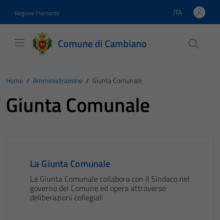
Vai ai contenuti
Vai al footer
ITA
Regione Piemonte
Lingua attiva:
Comune di Cambiano
Home
/
Amministrazione
/
Giunta Comunale
Giunta Comunale
La Giunta Comunale
La Giunta Comunale collabora con il Sindaco nel
governo del Comune ed opera attraverso
deliberazioni collegiali