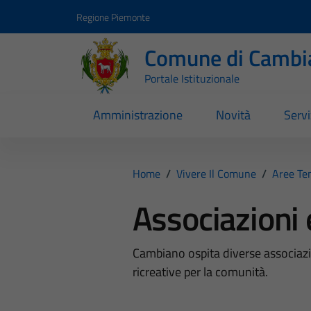
Vai ai contenuti
Vai al footer
Regione Piemonte
Comune di Cambi
Portale Istituzionale
Amministrazione
Novità
Servi
Home
/
Vivere Il Comune
/
Aree Te
Associazioni 
Cambiano ospita diverse associazion
ricreative per la comunità.