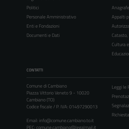
Politici
Anagrafe 
Personale Amministrativo
Appalti p
Enti e Fondazioni
Autorizza
Documenti e Dati
Catasto,
Cultura 
Educazio
CONTATTI
Comune di Cambiano
Leggi le
Piazza Vittorio Veneto 9 - 10020
Prenota
Cambiano (TO)
Segnalazi
Codice fiscale / P. IVA: 01497290013
Richiest
Email:
info@comune.cambiano.to.it
PEC:
comune.cambiano@legalmail.it