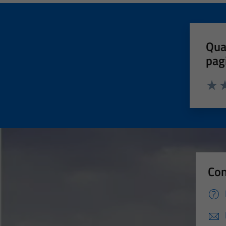
Qua
pag
Valut
Va
Con