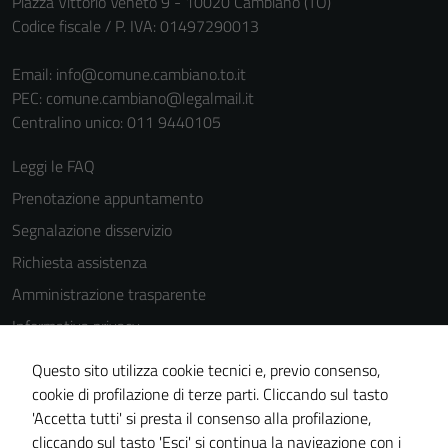
Piazza Vittorio Veneto 9 - 10020 Cambiano (TO)
Codice fiscale / P. IVA: 01497290013
Email:
info@comune.cambiano.to.it
PEC:
comune.cambiano@legalmail.it
Centralino unico: 011 9440105
Tecnici
Leggi le FAQ
Questi cookie
sono necessari
Prenotazione appuntamento
per il
Segnalazione disservizio
funzionamento
Richiesta assistenza
del sito e non
possono
Amministrazione trasparente
essere
Informativa privacy
disabilitati.
Cookie Policy
Questi cookie
Questo sito utilizza cookie tecnici e, previo consenso,
non raccolgono
Note legali
cookie di profilazione di terze parti. Cliccando sul tasto
informazioni
'Accetta tutti' si presta il consenso alla profilazione,
Dichiarazione di accessibilità
personali.
cliccando sul tasto 'Esci' si continua la navigazione con i