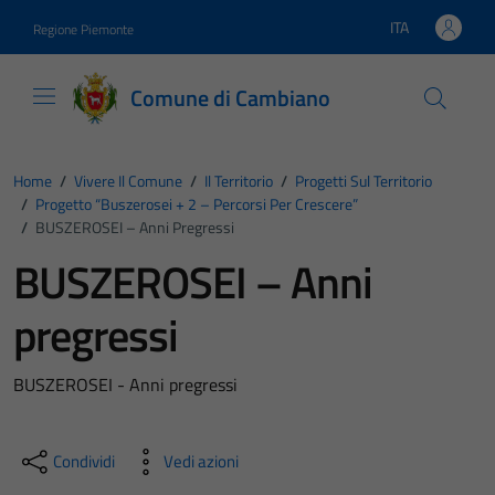
Vai ai contenuti
Vai al footer
ITA
Regione Piemonte
Lingua attiva:
Comune di Cambiano
Home
/
Vivere Il Comune
/
Il Territorio
/
Progetti Sul Territorio
/
Progetto “Buszerosei + 2 – Percorsi Per Crescere”
/
BUSZEROSEI – Anni Pregressi
BUSZEROSEI – Anni
pregressi
BUSZEROSEI - Anni pregressi
Condividi
Vedi azioni