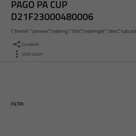
PAGO PA CUP
D21F23000480006
{“theme”:”preview”,”ordering”:”title”,”orderingdir”:”desc”,”subc
Condividi
Vedi azioni
FILTRI