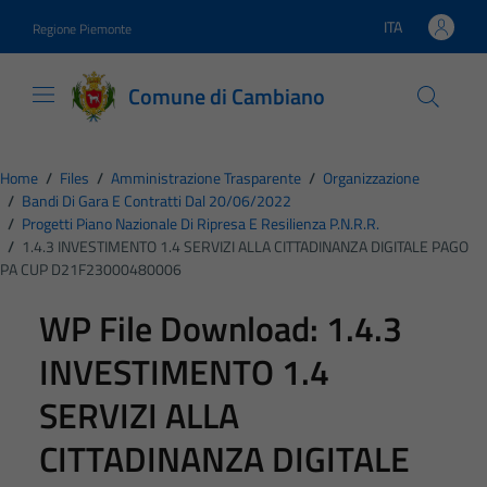
Vai ai contenuti
Vai al footer
ITA
Regione Piemonte
Lingua attiva:
Comune di Cambiano
Home
/
Files
/
Amministrazione Trasparente
/
Organizzazione
/
Bandi Di Gara E Contratti Dal 20/06/2022
/
Progetti Piano Nazionale Di Ripresa E Resilienza P.N.R.R.
/
1.4.3 INVESTIMENTO 1.4 SERVIZI ALLA CITTADINANZA DIGITALE PAGO
PA CUP D21F23000480006
WP File Download:
1.4.3
INVESTIMENTO 1.4
SERVIZI ALLA
CITTADINANZA DIGITALE