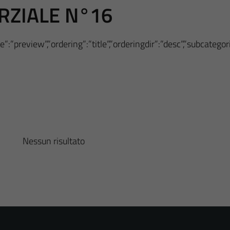
RZIALE N°16
”:”preview”,”ordering”:”title”,”orderingdir”:”desc”,”subcateg
Nessun risultato