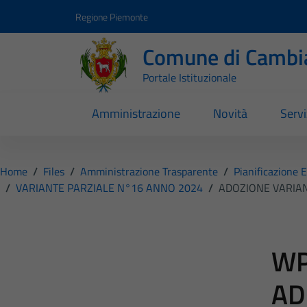
Vai ai contenuti
Vai al footer
Regione Piemonte
Comune di Cambi
Portale Istituzionale
Amministrazione
Novità
Servi
Home
/
Files
/
Amministrazione Trasparente
/
Pianificazione 
/
VARIANTE PARZIALE N°16 ANNO 2024
/
ADOZIONE VARIAN
WP
AD