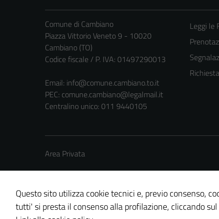
Comune di Cambiano
Leggi le
Piazza Vittorio Veneto 9 - 10020
Prenota
Cambiano (TO)
Segnalazi
Codice fiscale / P. IVA: 01497290013
Richiest
Email:
info@comune.cambiano.to.it
PEC:
comune.cambiano@legalmail.it
Centralino unico: 011 9440105
Area Privata
Questo sito utilizza cookie tecnici e, previo consenso, coo
tutti' si presta il consenso alla profilazione, cliccando sul
Credits: ©
Technical Design s.r.l.