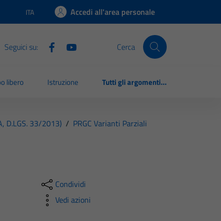
Accedi all'area personale
ITA
Lingua attiva:
Seguici su:
Cerca
o libero
Istruzione
Tutti gli argomenti...
A, D.LGS. 33/2013)
/
PRGC Varianti Parziali
Condividi
Vedi azioni