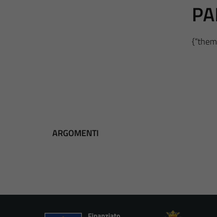
PA
{“theme
ARGOMENTI