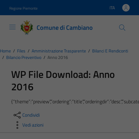
Vai ai contenuti
Vai al footer
ITA
Regione Piemonte
Lingua attiva:
Comune di Cambiano
Home
/
Files
/
Amministrazione Trasparente
/
Bilanci E Rendiconti
/
Bilancio Preventivo
/
Anno 2016
WP File Download:
Anno
2016
{“theme”:”preview”,”ordering”:”title”,”orderingdir”:”desc”,”subc
Condividi
Vedi azioni