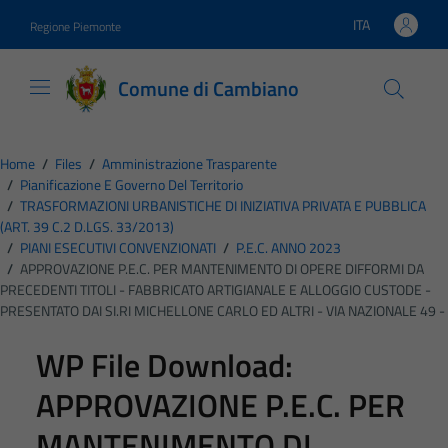
Vai ai contenuti
Vai al footer
ITA
Regione Piemonte
Lingua attiva:
Comune di Cambiano
Home
/
Files
/
Amministrazione Trasparente
/
Pianificazione E Governo Del Territorio
/
TRASFORMAZIONI URBANISTICHE DI INIZIATIVA PRIVATA E PUBBLICA
(ART. 39 C.2 D.LGS. 33/2013)
/
PIANI ESECUTIVI CONVENZIONATI
/
P.E.C. ANNO 2023
/
APPROVAZIONE P.E.C. PER MANTENIMENTO DI OPERE DIFFORMI DA
PRECEDENTI TITOLI - FABBRICATO ARTIGIANALE E ALLOGGIO CUSTODE -
PRESENTATO DAI SI.RI MICHELLONE CARLO ED ALTRI - VIA NAZIONALE 49 -
WP File Download:
APPROVAZIONE P.E.C. PER
MANTENIMENTO DI