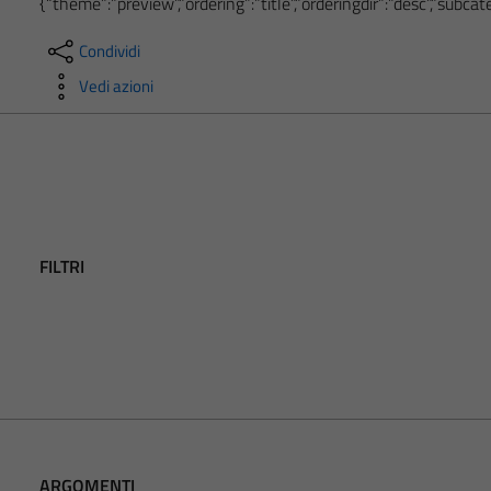
{“theme”:”preview”,”ordering”:”title”,”orderingdir”:”desc”,”subc
Condividi
Vedi azioni
FILTRI
ARGOMENTI