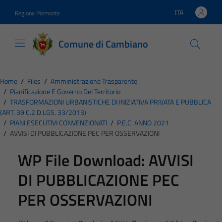
Vai ai contenuti
Vai al footer
ITA
Regione Piemonte
Lingua attiva:
Comune di Cambiano
Home
/
Files
/
Amministrazione Trasparente
/
Pianificazione E Governo Del Territorio
/
TRASFORMAZIONI URBANISTICHE DI INIZIATIVA PRIVATA E PUBBLICA
(ART. 39 C.2 D.LGS. 33/2013)
/
PIANI ESECUTIVI CONVENZIONATI
/
P.E.C. ANNO 2021
/
AVVISI DI PUBBLICAZIONE PEC PER OSSERVAZIONI
WP File Download:
AVVISI
DI PUBBLICAZIONE PEC
PER OSSERVAZIONI