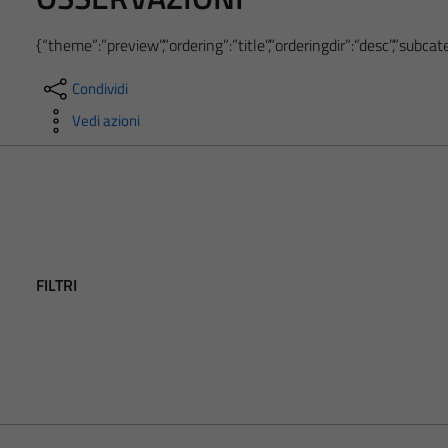
{“theme”:”preview”,”ordering”:”title”,”orderingdir”:”desc”,”subc
Condividi
Vedi azioni
FILTRI