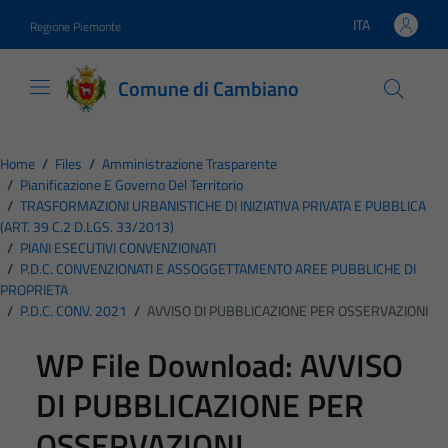
Vai ai contenuti
Vai al footer
ITA
Regione Piemonte
Lingua attiva:
Comune di Cambiano
Home
/
Files
/
Amministrazione Trasparente
/
Pianificazione E Governo Del Territorio
/
TRASFORMAZIONI URBANISTICHE DI INIZIATIVA PRIVATA E PUBBLICA
(ART. 39 C.2 D.LGS. 33/2013)
/
PIANI ESECUTIVI CONVENZIONATI
/
P.D.C. CONVENZIONATI E ASSOGGETTAMENTO AREE PUBBLICHE DI
PROPRIETA
/
P.D.C. CONV. 2021
/
AVVISO DI PUBBLICAZIONE PER OSSERVAZIONI
WP File Download:
AVVISO
DI PUBBLICAZIONE PER
OSSERVAZIONI