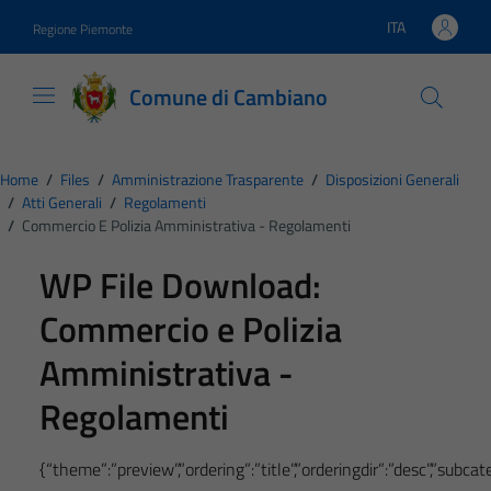
Vai ai contenuti
Vai al footer
ITA
Regione Piemonte
Lingua attiva:
Comune di Cambiano
Home
/
Files
/
Amministrazione Trasparente
/
Disposizioni Generali
/
Atti Generali
/
Regolamenti
/
Commercio E Polizia Amministrativa - Regolamenti
WP File Download:
Commercio e Polizia
Amministrativa -
Regolamenti
{“theme”:”preview”,”ordering”:”title”,”orderingdir”:”desc”,”subc