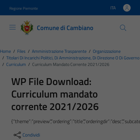
Vai ai contenuti
Vai al footer
ITA
Regione Piemonte
Lingua attiva:
Comune di Cambiano
Home
/
Files
/
Amministrazione Trasparente
/
Organizzazione
/
Titolari Di Incarichi Politici, Di Amministrazione, Di Direzione O Di Governo
/
Curriculum
/
Curriculum Mandato Corrente 2021/2026
WP File Download:
Curriculum mandato
corrente 2021/2026
{“theme”:”preview”,”ordering”:”title”,”orderingdir”:”desc”,”subc
Condividi