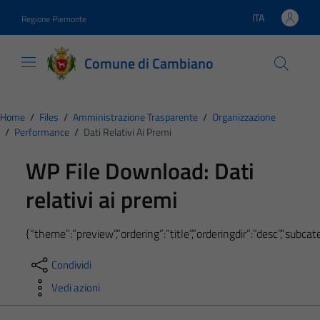
Vai ai contenuti
Vai al footer
ITA
Regione Piemonte
Lingua attiva:
Comune di Cambiano
Home
/
Files
/
Amministrazione Trasparente
/
Organizzazione
/
Performance
/
Dati Relativi Ai Premi
WP File Download:
Dati
relativi ai premi
{“theme”:”preview”,”ordering”:”title”,”orderingdir”:”desc”,”subc
Condividi
Vedi azioni