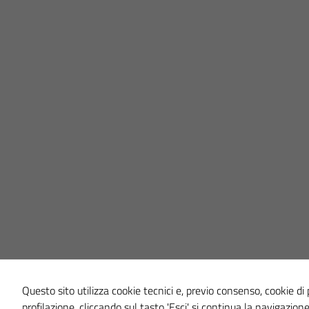
Questo sito utilizza cookie tecnici e, previo consenso, cookie di p
profilazione, cliccando sul tasto 'Esci' si continua la navigazione