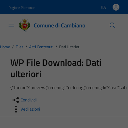
Vai ai contenuti
Vai al footer
ITA
Regione Piemonte
Lingua attiva:
Comune di Cambiano
Home
/
Files
/
Altri Contenuti
/
Dati Ulteriori
WP File Download:
Dati
ulteriori
{“theme”:”preview”,”ordering”:”ordering”,”orderingdir”:”asc”,”s
Condividi
Vedi azioni