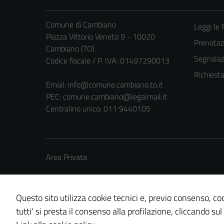
Comune di Cambiano
Leggi le
Piazza Vittorio Veneto 9 - 10020
Prenota
Cambiano (TO)
Segnalazi
Codice fiscale / P. IVA: 01497290013
Richiest
Email:
info@comune.cambiano.to.it
PEC:
comune.cambiano@legalmail.it
Centralino unico: 011 9440105
Area Privata
Questo sito utilizza cookie tecnici e, previo consenso, coo
tutti' si presta il consenso alla profilazione, cliccando sul
Credits: ©
Technical Design s.r.l.