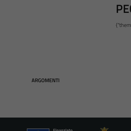
PE
{“theme
ARGOMENTI