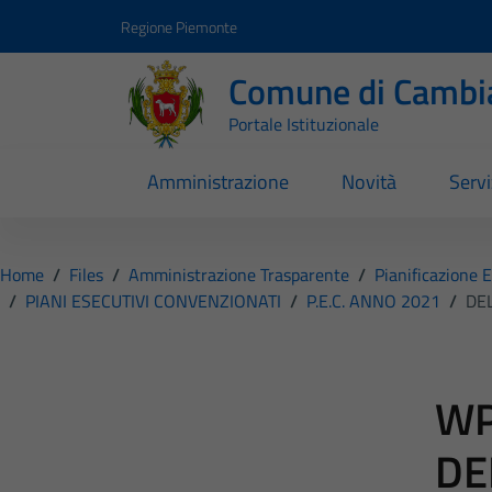
Vai ai contenuti
Vai al footer
Regione Piemonte
Comune di Cambi
Portale Istituzionale
Amministrazione
Novità
Servi
Home
/
Files
/
Amministrazione Trasparente
/
Pianificazione 
/
PIANI ESECUTIVI CONVENZIONATI
/
P.E.C. ANNO 2021
/
DE
WP
DE