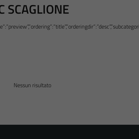
C SCAGLIONE
”:”preview”,”ordering”:”title”,”orderingdir”:”desc”,”subcateg
Nessun risultato