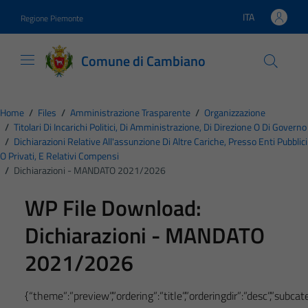
Vai ai contenuti
Vai al footer
ITA
Regione Piemonte
Lingua attiva:
Comune di Cambiano
Home
/
Files
/
Amministrazione Trasparente
/
Organizzazione
/
Titolari Di Incarichi Politici, Di Amministrazione, Di Direzione O Di Governo
/
Dichiarazioni Relative All'assunzione Di Altre Cariche, Presso Enti Pubblici
O Privati, E Relativi Compensi
/
Dichiarazioni - MANDATO 2021/2026
WP File Download:
Dichiarazioni - MANDATO
2021/2026
{“theme”:”preview”,”ordering”:”title”,”orderingdir”:”desc”,”subc