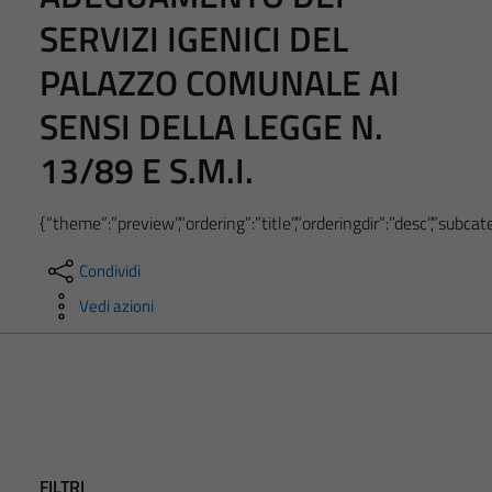
SERVIZI IGENICI DEL
PALAZZO COMUNALE AI
SENSI DELLA LEGGE N.
13/89 E S.M.I.
{“theme”:”preview”,”ordering”:”title”,”orderingdir”:”desc”,”subc
Condividi
Vedi azioni
FILTRI