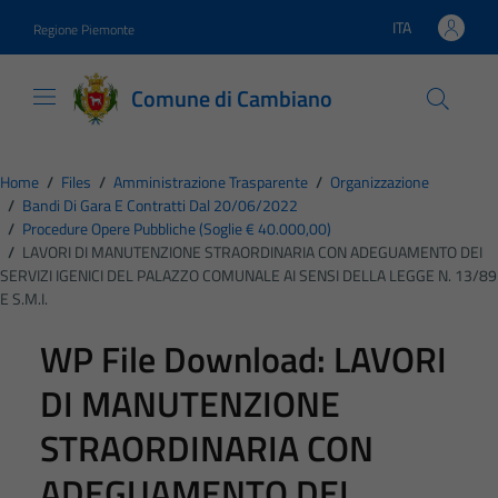
Vai ai contenuti
Vai al footer
ITA
Regione Piemonte
Lingua attiva:
Comune di Cambiano
Home
/
Files
/
Amministrazione Trasparente
/
Organizzazione
/
Bandi Di Gara E Contratti Dal 20/06/2022
/
Procedure Opere Pubbliche (soglie € 40.000,00)
/
LAVORI DI MANUTENZIONE STRAORDINARIA CON ADEGUAMENTO DEI
SERVIZI IGENICI DEL PALAZZO COMUNALE AI SENSI DELLA LEGGE N. 13/89
E S.M.I.
WP File Download:
LAVORI
DI MANUTENZIONE
STRAORDINARIA CON
ADEGUAMENTO DEI