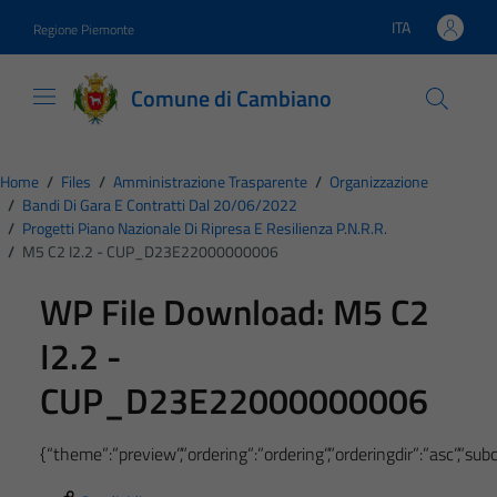
Vai ai contenuti
Vai al footer
ITA
Regione Piemonte
Lingua attiva:
Comune di Cambiano
Home
/
Files
/
Amministrazione Trasparente
/
Organizzazione
/
Bandi Di Gara E Contratti Dal 20/06/2022
/
Progetti Piano Nazionale Di Ripresa E Resilienza P.N.R.R.
/
M5 C2 I2.2 - CUP_D23E22000000006
WP File Download:
M5 C2
I2.2 -
CUP_D23E22000000006
{“theme”:”preview”,”ordering”:”ordering”,”orderingdir”:”asc”,”s