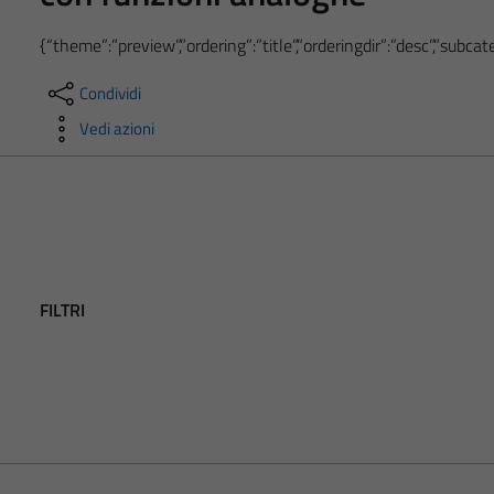
{“theme”:”preview”,”ordering”:”title”,”orderingdir”:”desc”,”subc
Condividi
Vedi azioni
FILTRI