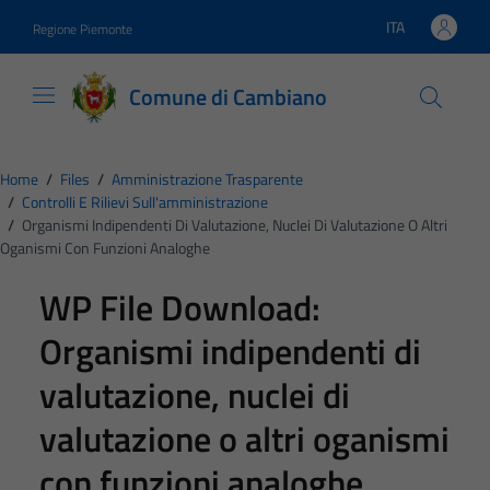
Vai ai contenuti
Vai al footer
ITA
Regione Piemonte
Lingua attiva:
Comune di Cambiano
Home
/
Files
/
Amministrazione Trasparente
/
Controlli E Rilievi Sull'amministrazione
/
Organismi Indipendenti Di Valutazione, Nuclei Di Valutazione O Altri
Oganismi Con Funzioni Analoghe
WP File Download:
Organismi indipendenti di
valutazione, nuclei di
valutazione o altri oganismi
con funzioni analoghe