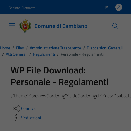
Vai ai contenuti
Vai al footer
ITA
Regione Piemonte
Lingua attiva:
Comune di Cambiano
Home
/
Files
/
Amministrazione Trasparente
/
Disposizioni Generali
/
Atti Generali
/
Regolamenti
/
Personale - Regolamenti
WP File Download:
Personale - Regolamenti
{“theme”:”preview”,”ordering”:”title”,”orderingdir”:”desc”,”subc
Condividi
Vedi azioni