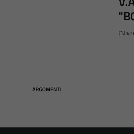
V.A
"B
{“theme
ARGOMENTI