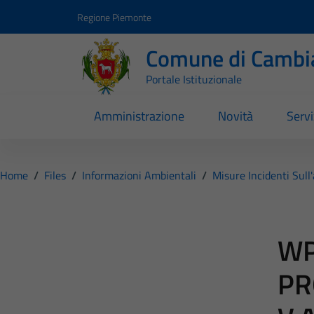
Vai ai contenuti
Vai al footer
Regione Piemonte
Comune di Cambi
Portale Istituzionale
Amministrazione
Novità
Servi
Home
/
Files
/
Informazioni Ambientali
/
Misure Incidenti Sull
WP
PR