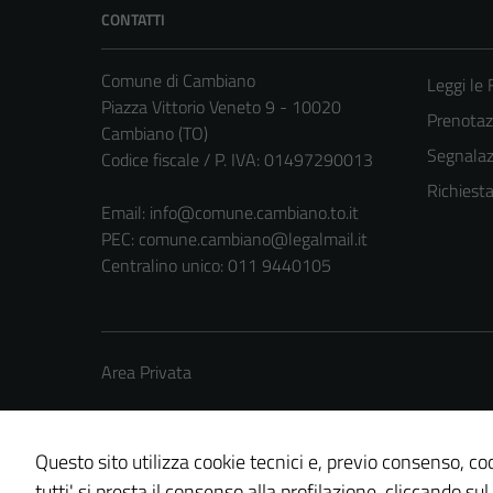
CONTATTI
Comune di Cambiano
Leggi le
Piazza Vittorio Veneto 9 - 10020
Prenota
Cambiano (TO)
Segnalazi
Codice fiscale / P. IVA: 01497290013
Richiest
Email:
info@comune.cambiano.to.it
PEC:
comune.cambiano@legalmail.it
Centralino unico: 011 9440105
Area Privata
Questo sito utilizza cookie tecnici e, previo consenso, coo
tutti' si presta il consenso alla profilazione, cliccando sul