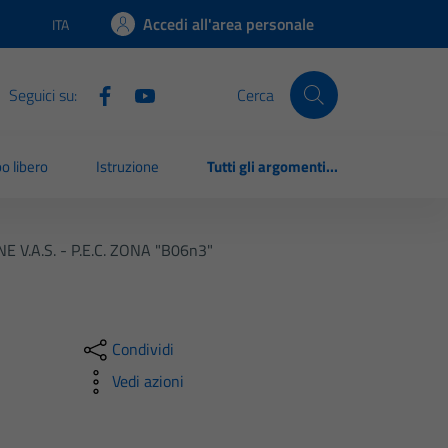
Accedi all'area personale
ITA
Lingua attiva:
Seguici su:
Cerca
o libero
Istruzione
Tutti gli argomenti...
V.A.S. - P.E.C. ZONA "B06n3"
Condividi
Vedi azioni