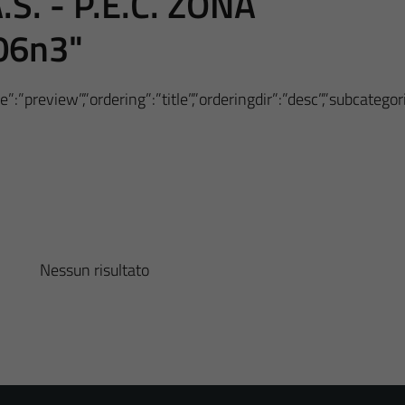
.S. - P.E.C. ZONA
06n3"
”:”preview”,”ordering”:”title”,”orderingdir”:”desc”,”subcateg
Nessun risultato