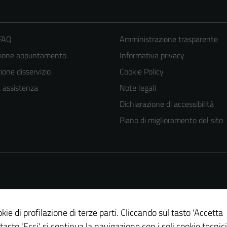
 FAQ
Amministrazione trasparente
zione appuntamento
Informativa privacy
one disservizio
Cookie Policy
a assistenza
Note legali
Dichiarazione di accessibilità
Piano di miglioramento del sito
kie di profilazione di terze parti. Cliccando sul tasto 'Accetta
 tasto 'Esci' si continua la navigazione con i soli cookie tecnici