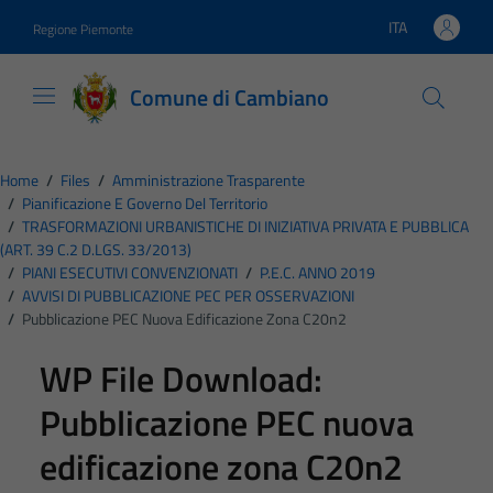
Vai ai contenuti
Vai al footer
ITA
Regione Piemonte
Lingua attiva:
Comune di Cambiano
Home
/
Files
/
Amministrazione Trasparente
/
Pianificazione E Governo Del Territorio
/
TRASFORMAZIONI URBANISTICHE DI INIZIATIVA PRIVATA E PUBBLICA
(ART. 39 C.2 D.LGS. 33/2013)
/
PIANI ESECUTIVI CONVENZIONATI
/
P.E.C. ANNO 2019
/
AVVISI DI PUBBLICAZIONE PEC PER OSSERVAZIONI
/
Pubblicazione PEC Nuova Edificazione Zona C20n2
WP File Download:
Pubblicazione PEC nuova
edificazione zona C20n2