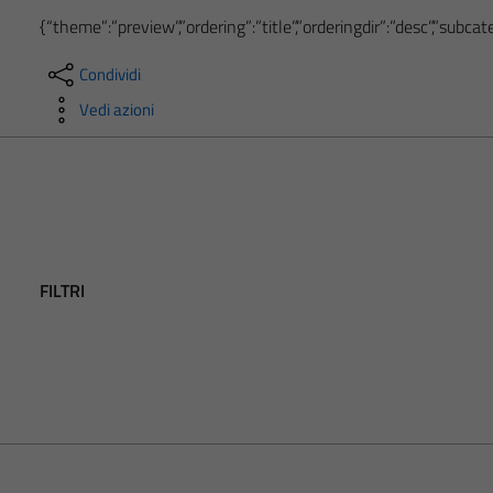
{“theme”:”preview”,”ordering”:”title”,”orderingdir”:”desc”,”subc
Condividi
Vedi azioni
FILTRI