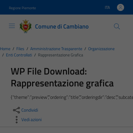
Vai ai contenuti
Vai al footer
ITA
Regione Piemonte
Lingua attiva:
Comune di Cambiano
Home
/
Files
/
Amministrazione Trasparente
/
Organizzazione
/
Enti Controllati
/
Rappresentazione Grafica
WP File Download:
Rappresentazione grafica
{“theme”:”preview”,”ordering”:”title”,”orderingdir”:”desc”,”subc
Condividi
Vedi azioni