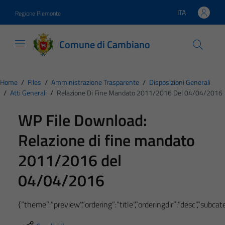
Vai ai contenuti
Vai al footer
ITA
Regione Piemonte
Lingua attiva:
Comune di Cambiano
Home
/
Files
/
Amministrazione Trasparente
/
Disposizioni Generali
/
Atti Generali
/
Relazione Di Fine Mandato 2011/2016 Del 04/04/2016
WP File Download:
Relazione di fine mandato
2011/2016 del
04/04/2016
{“theme”:”preview”,”ordering”:”title”,”orderingdir”:”desc”,”subc