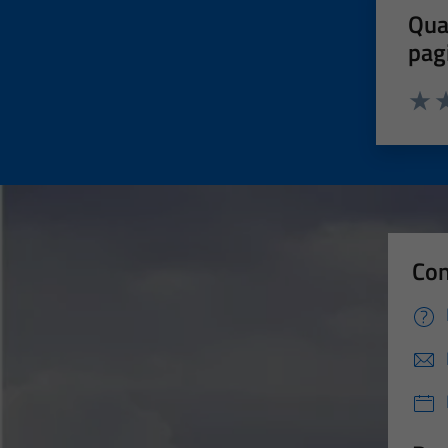
Qua
pag
Valut
Va
Con