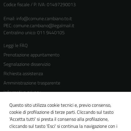
Codice fiscale / P. IVA: 01497290013
Email:
info@comune.cambiano.to.it
PEC:
comune.cambiano@legalmail.it
Centralino unico: 011 9440105
Leggi le FAQ
Prenotazione appuntamento
Segnalazione disservizio
Richiesta assistenza
Amministrazione trasparente
Informativa privacy
Cookie Policy
Questo sito utilizza cookie tecnici e, previo consenso,
Note legali
cookie di profilazione di terze parti. Cliccando sul tasto
'Accetta tutti' si presta il consenso alla profilazione,
Dichiarazione di accessibilità
cliccando sul tasto 'Esci' si continua la navigazione con i
Piano di miglioramento del sito