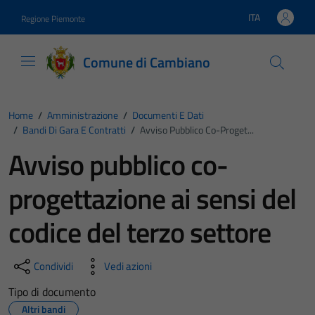
Vai ai contenuti
Vai al footer
ITA
Regione Piemonte
Lingua attiva:
Comune di Cambiano
Home
/
Amministrazione
/
Documenti E Dati
/
Bandi Di Gara E Contratti
/
Avviso Pubblico Co-Proget...
Avviso pubblico co-
progettazione ai sensi del
codice del terzo settore
Condividi
Vedi azioni
Tipo di documento
Altri bandi