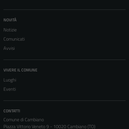
NOVITÀ
Notizie
Comunicati
Tecnici
Questi cookie
Avvisi
sono necessari
per il
funzionamento
VIVERE IL COMUNE
del sito e non
Luoghi
possono
essere
Eventi
disabilitati.
Questi cookie
non raccolgono
CONTATTI
informazioni
Comune di Cambiano
personali.
Piazza Vittorio Veneto 9 - 10020 Cambiano (TO)