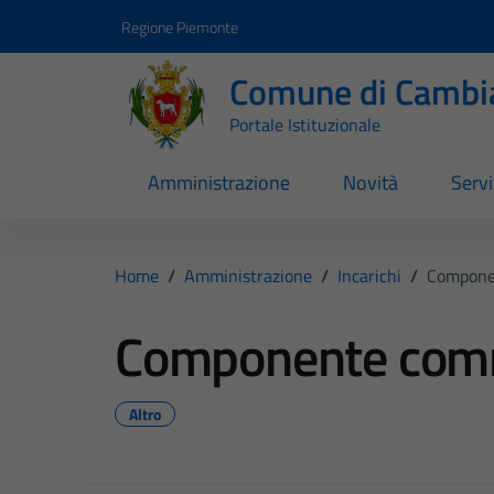
Vai ai contenuti
Vai al footer
Regione Piemonte
Comune di Cambi
Portale Istituzionale
Amministrazione
Novità
Servi
Home
/
Amministrazione
/
Incarichi
/
Compone
Componente com
Altro