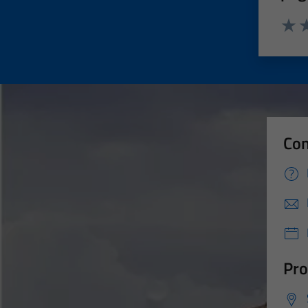
Valut
Va
Con
Pro