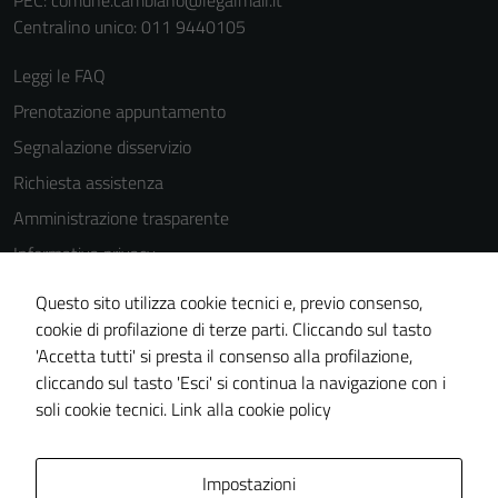
PEC:
comune.cambiano@legalmail.it
possono
Centralino unico: 011 9440105
essere
disabilitati.
Leggi le FAQ
Questi cookie
Prenotazione appuntamento
non raccolgono
Segnalazione disservizio
informazioni
personali.
Richiesta assistenza
Amministrazione trasparente
Informativa privacy
Cookie Policy
Questo sito utilizza cookie tecnici e, previo consenso,
Note legali
cookie di profilazione di terze parti. Cliccando sul tasto
'Accetta tutti' si presta il consenso alla profilazione,
Dichiarazione di accessibilità
cliccando sul tasto 'Esci' si continua la navigazione con i
Piano di miglioramento del sito
soli cookie tecnici.
Link alla cookie policy
Area Privata
Impostazioni