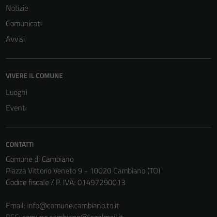
Notizie
Comunicati
Avvisi
VIVERE IL COMUNE
Luoghi
Eventi
CONTATTI
Tecnici
Comune di Cambiano
Questi cookie
Piazza Vittorio Veneto 9 - 10020 Cambiano (TO)
sono necessari
Codice fiscale / P. IVA: 01497290013
per il
funzionamento
Email:
info@comune.cambiano.to.it
del sito e non