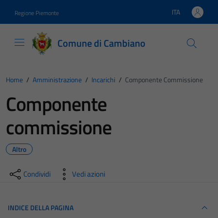
Vai ai contenuti
Vai al footer
ITA
Regione Piemonte
Lingua attiva:
Comune di Cambiano
Home
/
Amministrazione
/
Incarichi
/
Componente Commissione
Componente
commissione
Altro
Condividi
Vedi azioni
INDICE DELLA PAGINA