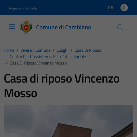
Vai ai contenuti
Vai al footer
ITA
Regione Piemonte
Lingua attiva:
Comune di Cambiano
Home
/
Vivere Il Comune
/
Luoghi
/
Casa Di Riposo
-
Centro Per L'assistenza E La Tutela Sociale
/
Casa Di Riposo Vincenzo Mosso
Casa di riposo Vincenzo
Mosso