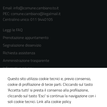
Email:
info@comune.cambiano.to.it
PEC:
comune.cambiano@legalmail.it
Centralino unico: 011 9440105
Leggi le FAQ
Prenotazione appuntamento
Segnalazione disservizio
Richiesta assistenza
Amministrazione trasparente
Informativa privacy
Cookie Policy
Questo sito utilizza cookie tecnici e, previo consenso,
Note legali
cookie di profilazione di terze parti. Cliccando sul tasto
'Accetta tutti' si presta il consenso alla profilazione,
Dichiarazione di accessibilità
cliccando sul tasto 'Esci' si continua la navigazione con i
Piano di miglioramento del sito
soli cookie tecnici.
Link alla cookie policy