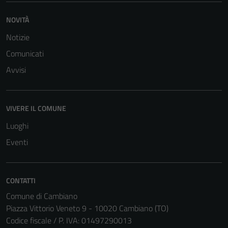
del sito e non
NOVITÀ
possono
essere
Notizie
disabilitati.
Comunicati
Questi cookie
Avvisi
non raccolgono
informazioni
personali.
VIVERE IL COMUNE
Luoghi
Eventi
CONTATTI
Comune di Cambiano
Piazza Vittorio Veneto 9 - 10020 Cambiano (TO)
Codice fiscale / P. IVA: 01497290013