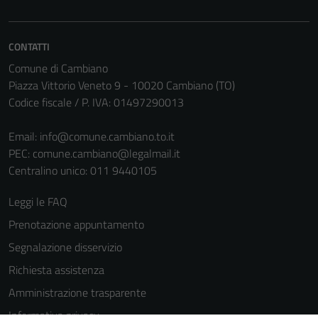
CONTATTI
Comune di Cambiano
Piazza Vittorio Veneto 9 - 10020 Cambiano (TO)
Codice fiscale / P. IVA: 01497290013
Email:
info@comune.cambiano.to.it
PEC:
comune.cambiano@legalmail.it
Centralino unico: 011 9440105
Leggi le FAQ
Prenotazione appuntamento
Segnalazione disservizio
Richiesta assistenza
Amministrazione trasparente
Informativa privacy