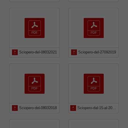
Sciopero-del-08032021
Sciopero-del-27092019
Sciopero-del-08032018
Sciopero-dal-15-al-20102021-totale-intero-periodo