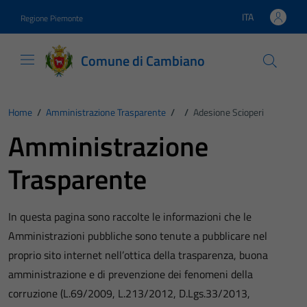
Vai ai contenuti
Vai al footer
ITA
Regione Piemonte
Lingua attiva:
Comune di Cambiano
Home
/
Amministrazione Trasparente
/
/
Adesione Scioperi
Amministrazione
Trasparente
In questa pagina sono raccolte le informazioni che le
Amministrazioni pubbliche sono tenute a pubblicare nel
proprio sito internet nell’ottica della trasparenza, buona
amministrazione e di prevenzione dei fenomeni della
corruzione (L.69/2009, L.213/2012, D.Lgs.33/2013,