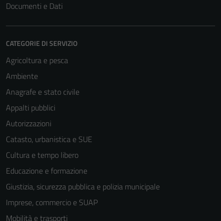
Questi cookie
Documenti e Dati
sono necessari
per il
funzionamento
CATEGORIE DI SERVIZIO
del sito e non
Agricoltura e pesca
possono
essere
Ambiente
disabilitati.
Anagrafe e stato civile
Questi cookie
Appalti pubblici
non raccolgono
informazioni
Autorizzazioni
personali.
Catasto, urbanistica e SUE
Cultura e tempo libero
Educazione e formazione
Giustizia, sicurezza pubblica e polizia municipale
Imprese, commercio e SUAP
Mobilità e trasporti