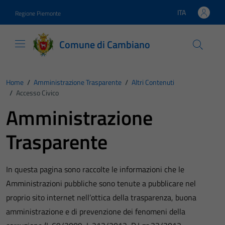
Vai ai contenuti
Vai al footer
ITA
Regione Piemonte
Lingua attiva:
Comune di Cambiano
Home
/
Amministrazione Trasparente
/
Altri Contenuti
/
Accesso Civico
Amministrazione
Trasparente
In questa pagina sono raccolte le informazioni che le
Amministrazioni pubbliche sono tenute a pubblicare nel
proprio sito internet nell’ottica della trasparenza, buona
amministrazione e di prevenzione dei fenomeni della