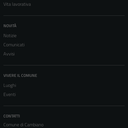
Vita lavorativa
NOVITÀ
Notizie
Tecnici
Comunicati
Questi cookie
Avvisi
sono necessari
per il
funzionamento
VIVERE IL COMUNE
del sito e non
possono
Luoghi
essere
Eventi
disabilitati.
Questi cookie
non raccolgono
CONTATTI
informazioni
Comune di Cambiano
personali.