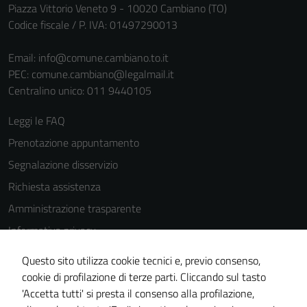
Piazza Vittorio Veneto 9 - 10020 Cambiano (TO)
Codice fiscale / P. IVA: 01497290013
Email:
info@comune.cambiano.to.it
PEC:
comune.cambiano@legalmail.it
Centralino unico: 011 9440105
Leggi le FAQ
Prenotazione appuntamento
Segnalazione disservizio
Richiesta assistenza
Amministrazione trasparente
Informativa privacy
Cookie Policy
Questo sito utilizza cookie tecnici e, previo consenso,
Note legali
cookie di profilazione di terze parti. Cliccando sul tasto
'Accetta tutti' si presta il consenso alla profilazione,
Dichiarazione di accessibilità