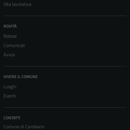
Vita lavorativa
NOVITÀ
Notizie
Tecnici
Comunicati
Questi cookie
Avvisi
sono necessari
per il
funzionamento
VIVERE IL COMUNE
del sito e non
possono
Luoghi
essere
Eventi
disabilitati.
Questi cookie
non raccolgono
CONTATTI
informazioni
Comune di Cambiano
personali.