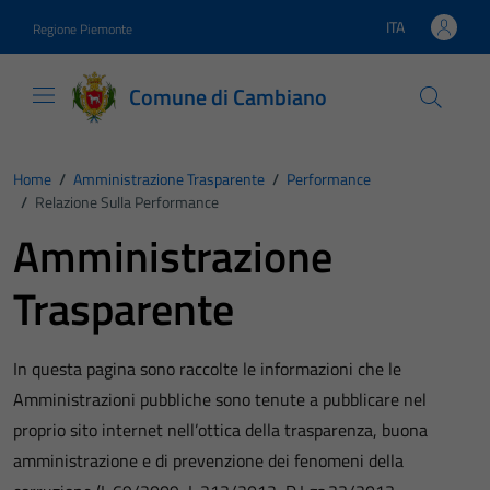
Vai ai contenuti
Vai al footer
ITA
Regione Piemonte
Lingua attiva:
Comune di Cambiano
Home
/
Amministrazione Trasparente
/
Performance
/
Relazione Sulla Performance
Amministrazione
Trasparente
In questa pagina sono raccolte le informazioni che le
Amministrazioni pubbliche sono tenute a pubblicare nel
proprio sito internet nell’ottica della trasparenza, buona
amministrazione e di prevenzione dei fenomeni della