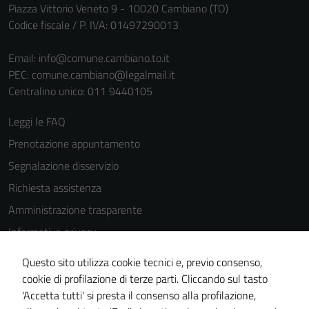
Piazza Vittorio Veneto 9 - 10020 Cambiano (TO)
Codice fiscale / P. IVA: 01497290013
Email:
info@comune.cambiano.to.it
PEC:
comune.cambiano@legalmail.it
Centralino unico: 011 9440105
Leggi le FAQ
Prenotazione appuntamento
Segnalazione disservizio
Richiesta assistenza
Amministrazione trasparente
Informativa privacy
Cookie Policy
Questo sito utilizza cookie tecnici e, previo consenso,
Note legali
cookie di profilazione di terze parti. Cliccando sul tasto
'Accetta tutti' si presta il consenso alla profilazione,
Dichiarazione di accessibilità