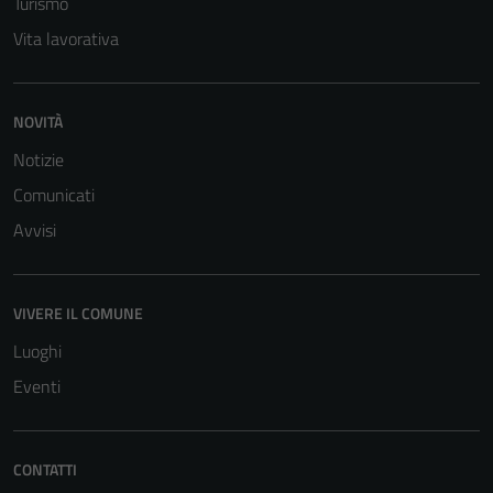
Turismo
Vita lavorativa
NOVITÀ
Notizie
Tecnici
Comunicati
Questi cookie
sono necessari
Avvisi
per il
funzionamento
del sito e non
VIVERE IL COMUNE
possono
Luoghi
essere
disabilitati.
Eventi
Questi cookie
non raccolgono
informazioni
CONTATTI
personali.