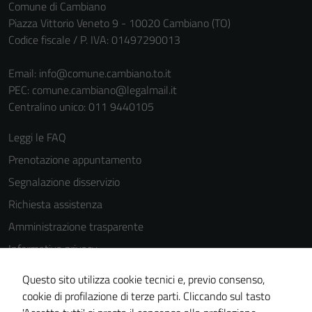
Comune di Cambiano
Piazza Vittorio Veneto 9 - 10020 Cambiano (TO)
Codice fiscale / P. IVA: 01497290013
Email:
info@comune.cambiano.to.it
PEC:
comune.cambiano@legalmail.it
Centralino unico: 011 9440105
Leggi le FAQ
Prenotazione appuntamento
Segnalazione disservizio
Richiesta assistenza
Amministrazione trasparente
Informativa privacy
Cookie Policy
Questo sito utilizza cookie tecnici e, previo consenso,
Note legali
cookie di profilazione di terze parti. Cliccando sul tasto