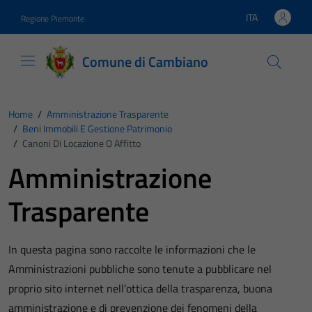
Vai ai contenuti
Vai al footer
ITA
Regione Piemonte
Lingua attiva:
Comune di Cambiano
Home
/
Amministrazione Trasparente
/
Beni Immobili E Gestione Patrimonio
/
Canoni Di Locazione O Affitto
Amministrazione
Trasparente
In questa pagina sono raccolte le informazioni che le
Amministrazioni pubbliche sono tenute a pubblicare nel
proprio sito internet nell’ottica della trasparenza, buona
amministrazione e di prevenzione dei fenomeni della