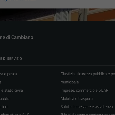
e di Cambiano
E DI SERVIZIO
ra e pesca
Giustizia, sicurezza pubblica e po
e
municipale
e stato civile
Imprese, commercio e SUAP
ubblici
Mobilità e trasporti
zioni
Salute, benessere e assistenza
 urbanistica e SUE
Tributi, finanze e contravvenzion