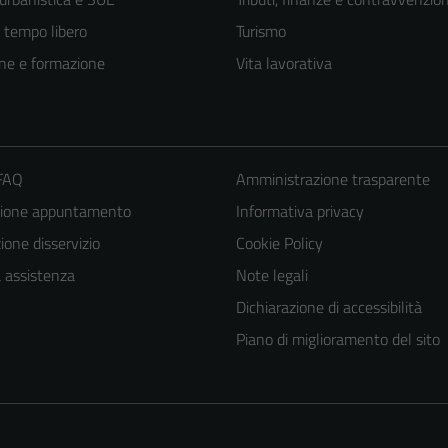
e tempo libero
Turismo
ne e formazione
Vita lavorativa
 FAQ
Amministrazione trasparente
zione appuntamento
Informativa privacy
one disservizio
Cookie Policy
Tecnici
a assistenza
Note legali
Questi cookie
Dichiarazione di accessibilità
sono necessari
per il
Piano di miglioramento del sito
funzionamento
del sito e non
possono
essere