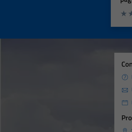
Valut
Va
Con
Pro