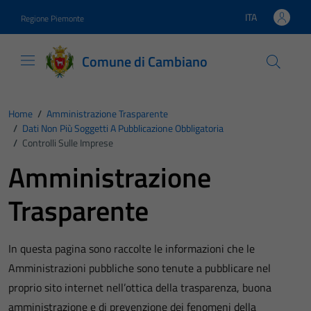
Vai ai contenuti
Vai al footer
ITA
Regione Piemonte
Lingua attiva:
Comune di Cambiano
Home
/
Amministrazione Trasparente
/
Dati Non Più Soggetti A Pubblicazione Obbligatoria
/
Controlli Sulle Imprese
Amministrazione
Trasparente
In questa pagina sono raccolte le informazioni che le
Amministrazioni pubbliche sono tenute a pubblicare nel
proprio sito internet nell’ottica della trasparenza, buona
amministrazione e di prevenzione dei fenomeni della