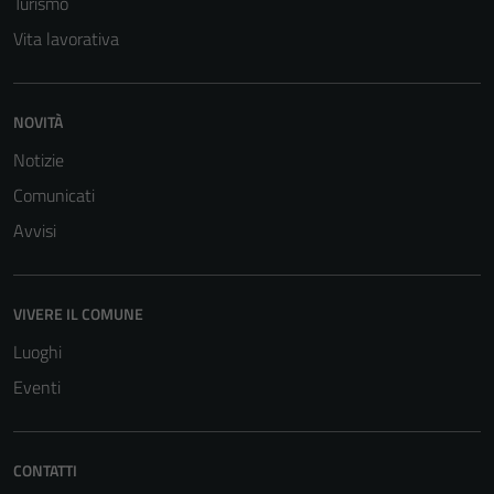
Turismo
Vita lavorativa
NOVITÀ
Notizie
Tecnici
Comunicati
Questi cookie
sono necessari
Avvisi
per il
funzionamento
del sito e non
VIVERE IL COMUNE
possono
Luoghi
essere
disabilitati.
Eventi
Questi cookie
non raccolgono
informazioni
CONTATTI
personali.