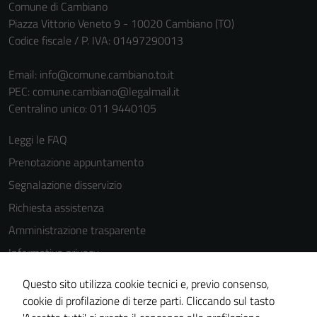
Comune di Cambiano
Piazza Vittorio Veneto 9 - 10020 Cambiano (TO)
Codice fiscale / P. IVA: 01497290013
Email:
info@comune.cambiano.to.it
PEC:
comune.cambiano@legalmail.it
Centralino unico: 011 9440105
Leggi le FAQ
Prenotazione appuntamento
Segnalazione disservizio
Richiesta assistenza
Amministrazione trasparente
Informativa privacy
Cookie Policy
Questo sito utilizza cookie tecnici e, previo consenso,
Note legali
cookie di profilazione di terze parti. Cliccando sul tasto