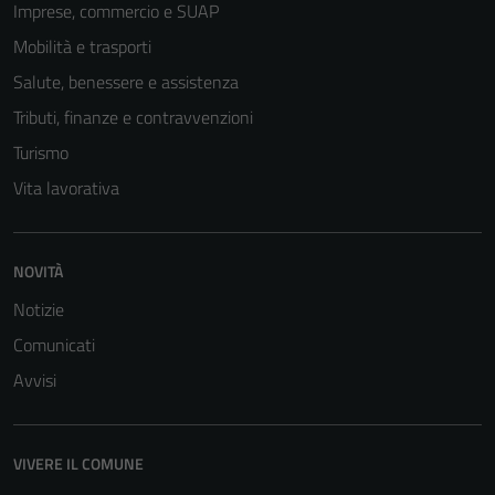
Imprese, commercio e SUAP
Mobilità e trasporti
Salute, benessere e assistenza
Tributi, finanze e contravvenzioni
Turismo
Vita lavorativa
Tecnici
NOVITÀ
Questi cookie
sono necessari
Notizie
per il
Comunicati
funzionamento
Avvisi
del sito e non
possono
essere
disabilitati.
VIVERE IL COMUNE
Questi cookie