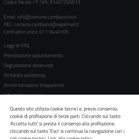
Codice fiscale / P. IVA: 01497290013
Email:
info@comune.cambiano.to.it
PEC:
comune.cambiano@legalmail.it
Centralino unico: 011 9440105
Leggi le FAQ
Prenotazione appuntamento
Segnalazione disservizio
Richiesta assistenza
Amministrazione trasparente
Informativa privacy
Cookie Policy
Questo sito utilizza cookie tecnici e, previo consenso,
Note legali
cookie di profilazione di terze parti. Cliccando sul tasto
'Accetta tutti' si presta il consenso alla profilazione,
Dichiarazione di accessibilità
cliccando sul tasto 'Esci' si continua la navigazione con i
Piano di miglioramento del sito
soli cookie tecnici.
Link alla cookie policy