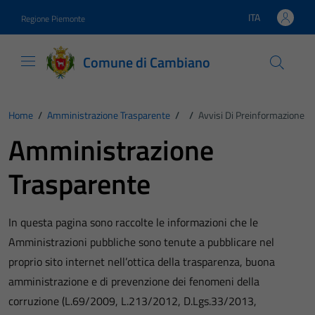
Vai ai contenuti
Vai al footer
ITA
Regione Piemonte
Lingua attiva:
Comune di Cambiano
Home
/
Amministrazione Trasparente
/
/
Avvisi Di Preinformazione
Amministrazione
Trasparente
In questa pagina sono raccolte le informazioni che le
Amministrazioni pubbliche sono tenute a pubblicare nel
proprio sito internet nell’ottica della trasparenza, buona
amministrazione e di prevenzione dei fenomeni della
corruzione (L.69/2009, L.213/2012, D.Lgs.33/2013,