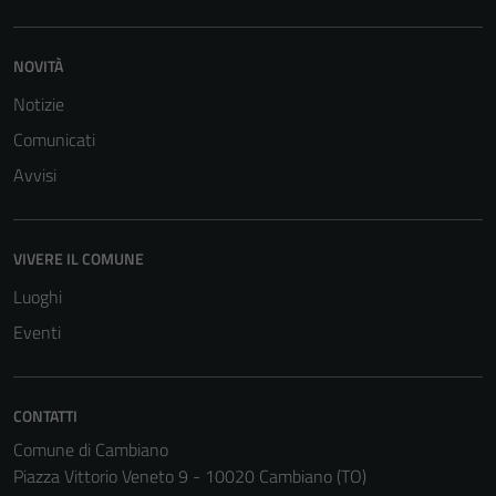
NOVITÀ
Notizie
Comunicati
Tecnici
Questi cookie
Avvisi
sono necessari
per il
funzionamento
VIVERE IL COMUNE
del sito e non
Luoghi
possono
Eventi
essere
disabilitati.
Questi cookie
non raccolgono
CONTATTI
informazioni
Comune di Cambiano
personali.
Piazza Vittorio Veneto 9 - 10020 Cambiano (TO)