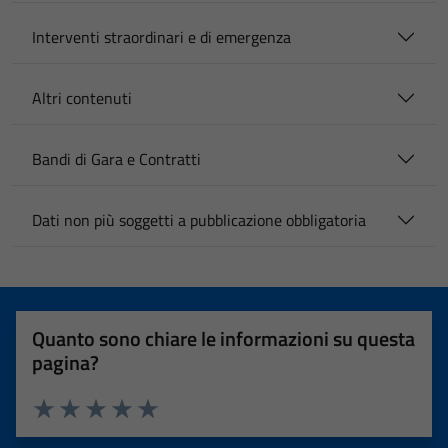
Interventi straordinari e di emergenza
Altri contenuti
Bandi di Gara e Contratti
Dati non più soggetti a pubblicazione obbligatoria
Quanto sono chiare le informazioni su questa
pagina?
Valuta 1 stelle su 5
Valuta 2 stelle su 5
Valuta 3 stelle su 5
Valuta 4 stelle su 5
Valuta 5 stelle su 5