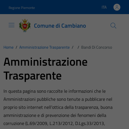
Vai ai contenuti
Vai al footer
ITA
Regione Piemonte
Lingua attiva:
Comune di Cambiano
Home
/
Amministrazione Trasparente
/
/
Bandi Di Concorso
Amministrazione
Trasparente
In questa pagina sono raccolte le informazioni che le
Amministrazioni pubbliche sono tenute a pubblicare nel
proprio sito internet nell’ottica della trasparenza, buona
amministrazione e di prevenzione dei fenomeni della
corruzione (L.69/2009, L.213/2012, D.Lgs.33/2013,