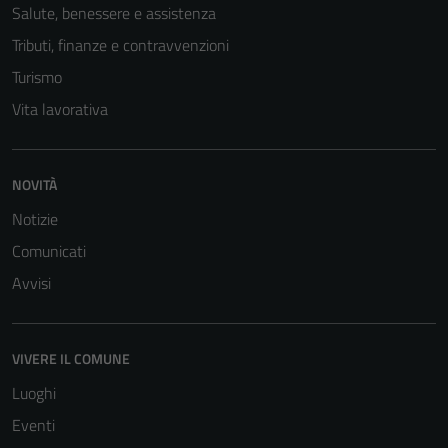
Salute, benessere e assistenza
Tributi, finanze e contravvenzioni
Turismo
Vita lavorativa
NOVITÀ
Tecnici
Notizie
Questi cookie
sono necessari
Comunicati
per il
Avvisi
funzionamento
del sito e non
possono
VIVERE IL COMUNE
essere
disabilitati.
Luoghi
Questi cookie
Eventi
non raccolgono