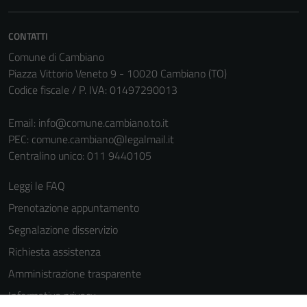
informazioni
personali.
CONTATTI
Comune di Cambiano
Piazza Vittorio Veneto 9 - 10020 Cambiano (TO)
Codice fiscale / P. IVA: 01497290013
Email:
info@comune.cambiano.to.it
PEC:
comune.cambiano@legalmail.it
Centralino unico: 011 9440105
Leggi le FAQ
Prenotazione appuntamento
Segnalazione disservizio
Richiesta assistenza
Amministrazione trasparente
Informativa privacy