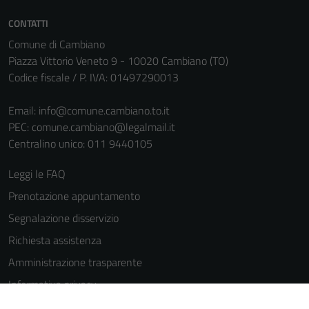
CONTATTI
Comune di Cambiano
Piazza Vittorio Veneto 9 - 10020 Cambiano (TO)
Codice fiscale / P. IVA: 01497290013
Email:
info@comune.cambiano.to.it
PEC:
comune.cambiano@legalmail.it
Centralino unico: 011 9440105
Leggi le FAQ
Prenotazione appuntamento
Segnalazione disservizio
Richiesta assistenza
Amministrazione trasparente
Informativa privacy
Cookie Policy