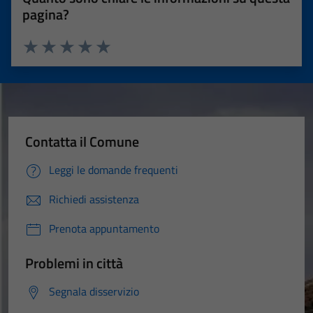
pagina?
Valuta 1 stelle su 5
Valuta 2 stelle su 5
Valuta 3 stelle su 5
Valuta 4 stelle su 5
Valuta 5 stelle su 5
Tecnici
Contatta il Comune
Questi cookie
sono necessari
Leggi le domande frequenti
per il
funzionamento
Richiedi assistenza
del sito e non
Prenota appuntamento
possono
essere
Problemi in città
disabilitati.
Questi cookie
Segnala disservizio
non raccolgono