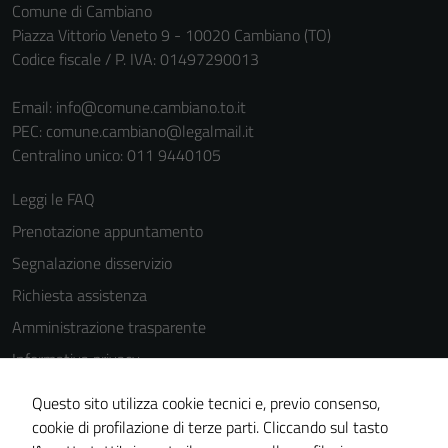
Comune di Cambiano
Piazza Vittorio Veneto 9 - 10020 Cambiano (TO)
Codice fiscale / P. IVA: 01497290013
Email:
info@comune.cambiano.to.it
PEC:
comune.cambiano@legalmail.it
Centralino unico: 011 9440105
Leggi le FAQ
Prenotazione appuntamento
Segnalazione disservizio
Richiesta assistenza
Amministrazione trasparente
Informativa privacy
Cookie Policy
Questo sito utilizza cookie tecnici e, previo consenso,
Note legali
cookie di profilazione di terze parti. Cliccando sul tasto