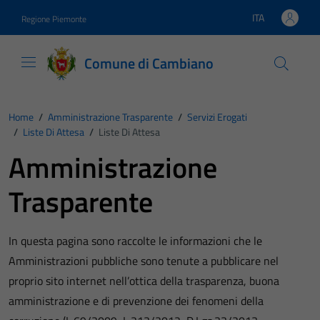
Vai ai contenuti
Vai al footer
ITA
Regione Piemonte
Lingua attiva:
Comune di Cambiano
Home
/
Amministrazione Trasparente
/
Servizi Erogati
/
Liste Di Attesa
/
Liste Di Attesa
Amministrazione
Trasparente
In questa pagina sono raccolte le informazioni che le
Amministrazioni pubbliche sono tenute a pubblicare nel
proprio sito internet nell’ottica della trasparenza, buona
amministrazione e di prevenzione dei fenomeni della