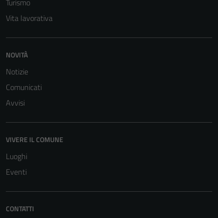
Turismo
Vita lavorativa
NOVITÀ
Notizie
Tecnici
Comunicati
Questi cookie
sono necessari
Avvisi
per il
funzionamento
del sito e non
VIVERE IL COMUNE
possono
Luoghi
essere
disabilitati.
Eventi
Questi cookie
non raccolgono
informazioni
CONTATTI
personali.