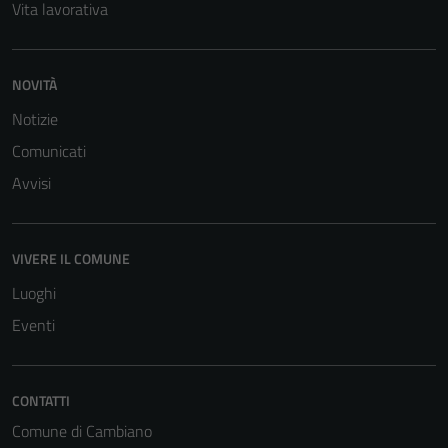
Vita lavorativa
funzionamento
del sito e non
possono
NOVITÀ
essere
disabilitati.
Notizie
Questi cookie
Comunicati
non raccolgono
Avvisi
informazioni
personali.
VIVERE IL COMUNE
Luoghi
Eventi
CONTATTI
Comune di Cambiano