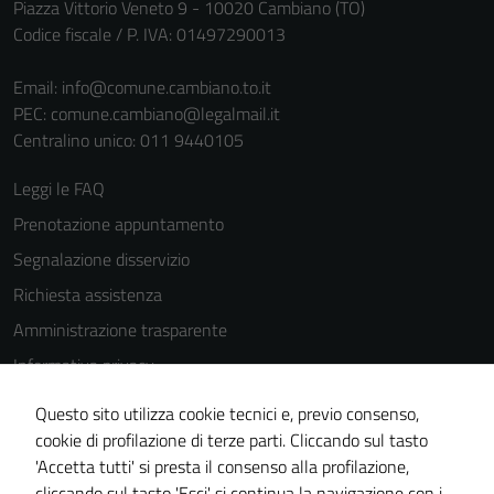
Piazza Vittorio Veneto 9 - 10020 Cambiano (TO)
Codice fiscale / P. IVA: 01497290013
Email:
info@comune.cambiano.to.it
PEC:
comune.cambiano@legalmail.it
Centralino unico: 011 9440105
Leggi le FAQ
Prenotazione appuntamento
Segnalazione disservizio
Richiesta assistenza
Amministrazione trasparente
Informativa privacy
Cookie Policy
Questo sito utilizza cookie tecnici e, previo consenso,
Note legali
cookie di profilazione di terze parti. Cliccando sul tasto
'Accetta tutti' si presta il consenso alla profilazione,
Dichiarazione di accessibilità
cliccando sul tasto 'Esci' si continua la navigazione con i