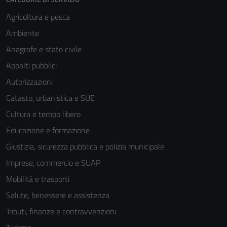
Agricoltura e pesca
Ambiente
Anagrafe e stato civile
Appalti pubblici
Tecnici
Autorizzazioni
Questi cookie
Catasto, urbanistica e SUE
sono necessari
Cultura e tempo libero
per il
funzionamento
Educazione e formazione
del sito e non
Giustizia, sicurezza pubblica e polizia municipale
possono
Imprese, commercio e SUAP
essere
disabilitati.
Mobilità e trasporti
Questi cookie
Salute, benessere e assistenza
non raccolgono
Tributi, finanze e contravvenzioni
informazioni
personali.