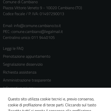
Comune di Cambiano
Piazza Vittorio Veneto 9 - 10020 Cambiano (TO)
Codice fiscale / P. IVA: 01497290013
Email:
info@comune.cambiano.to.it
PEC:
comune.cambiano@legalmail.it
Centralino unico: 011 9440105
Leggi le FAQ
Prenotazione appuntamento
Segnalazione disservizio
Richiesta assistenza
Amministrazione trasparente
Informativa privacy
Cookie Policy
Questo sito utilizza cookie tecnici e, previo consenso,
Note legali
cookie di profilazione di terze parti. Cliccando sul tasto
'Accetta tutti' si presta il consenso alla profilazione,