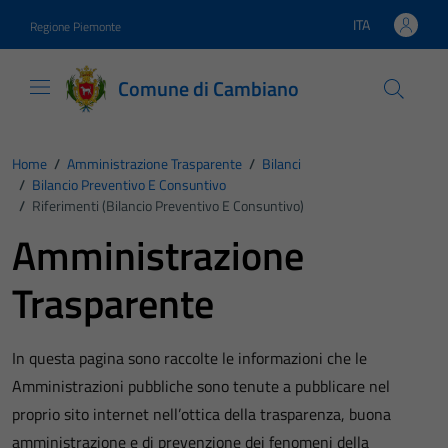
Vai ai contenuti
Vai al footer
ITA
Regione Piemonte
Lingua attiva:
Comune di Cambiano
Home
/
Amministrazione Trasparente
/
Bilanci
/
Bilancio Preventivo E Consuntivo
/
Riferimenti (Bilancio Preventivo E Consuntivo)
Amministrazione
Trasparente
In questa pagina sono raccolte le informazioni che le
Amministrazioni pubbliche sono tenute a pubblicare nel
proprio sito internet nell’ottica della trasparenza, buona
amministrazione e di prevenzione dei fenomeni della