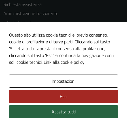
Richiesta assistenza
Amministrazione trasparente
Informativa privacy
Cookie Policy
Questo sito utilizza cookie tecnici e, previo consenso,
Note legali
cookie di profilazione di terze parti. Cliccando sul tasto
'Accetta tutti' si presta il consenso alla profilazione,
Dichiarazione di accessibilità
cliccando sul tasto 'Esci' si continua la navigazione con i
Piano di miglioramento del sito
soli cookie tecnici.
Link alla cookie policy
Area Privata
Impostazioni
Esci
Accetta tutti
Credits: ©
Technical Design s.r.l.