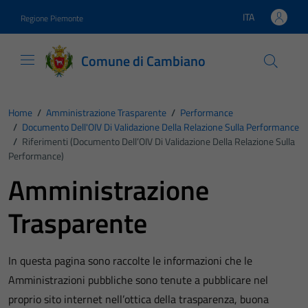
Vai ai contenuti
Vai al footer
ITA
Regione Piemonte
Lingua attiva:
Comune di Cambiano
Home
/
Amministrazione Trasparente
/
Performance
/
Documento Dell'OIV Di Validazione Della Relazione Sulla Performance
/
Riferimenti (Documento Dell’OIV Di Validazione Della Relazione Sulla
Performance)
Amministrazione
Trasparente
In questa pagina sono raccolte le informazioni che le
Amministrazioni pubbliche sono tenute a pubblicare nel
proprio sito internet nell’ottica della trasparenza, buona