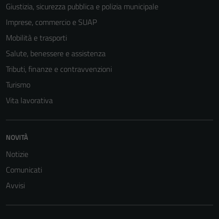
Giustizia, sicurezza pubblica e polizia municipale
Tecnici
Questi cookie
Imprese, commercio e SUAP
sono necessari
Mobilità e trasporti
per il
Salute, benessere e assistenza
funzionamento
del sito e non
Tributi, finanze e contravvenzioni
possono
Turismo
essere
Vita lavorativa
disabilitati.
Questi cookie
non raccolgono
NOVITÀ
informazioni
personali.
Notizie
Comunicati
Avvisi